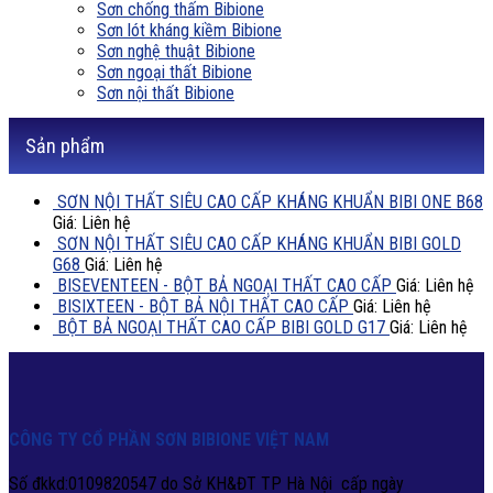
Sơn chống thấm Bibione
Sơn lót kháng kiềm Bibione
Sơn nghệ thuật Bibione
Sơn ngoại thất Bibione
Sơn nội thất Bibione
Sản phẩm
SƠN NỘI THẤT SIÊU CAO CẤP KHÁNG KHUẨN BIBI ONE B68
Giá: Liên hệ
SƠN NỘI THẤT SIÊU CAO CẤP KHÁNG KHUẨN BIBI GOLD
G68
Giá: Liên hệ
BISEVENTEEN - BỘT BẢ NGOẠI THẤT CAO CẤP
Giá: Liên hệ
BISIXTEEN - BỘT BẢ NỘI THẤT CAO CẤP
Giá: Liên hệ
BỘT BẢ NGOẠI THẤT CAO CẤP BIBI GOLD G17
Giá: Liên hệ
CÔNG TY CỔ PHẦN SƠN BIBIONE VIỆT NAM
Số đkkd:0109820547 do Sở KH&ĐT TP Hà Nội cấp ngày