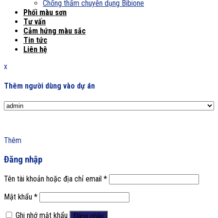
Chống thấm chuyên dụng Bibione
Phối màu sơn
Tư vấn
Cảm hứng màu sắc
Tin tức
Liên hệ
x
Thêm người dùng vào dự án
Thêm
Đăng nhập
Tên tài khoản hoặc địa chỉ email
*
Mật khẩu
*
Ghi nhớ mật khẩu
Đăng nhập