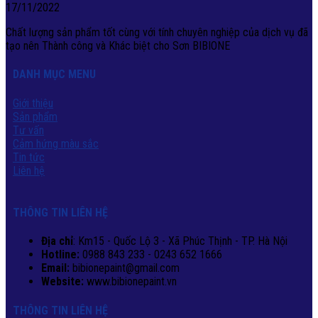
17/11/2022
Chất lượng sản phẩm tốt cùng với tính chuyên nghiệp của dịch vụ đã
tạo nên Thành công và Khác biệt cho Sơn BIBIONE
DANH MỤC MENU
Giới thiệu
Sản phẩm
Tư vấn
Cảm hứng màu sắc
Tin tức
Liên hệ
THÔNG TIN LIÊN HỆ
Địa chỉ
: Km15 - Quốc Lộ 3 - Xã Phúc Thịnh - TP. Hà Nội
Hotline:
0988 843 233 - 0243 652 1666
Email:
bibionepaint@gmail.com
Website:
www.bibionepaint.vn
THÔNG TIN LIÊN HỆ