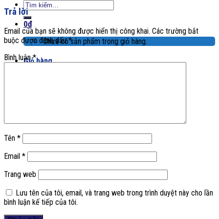
Tìm
Trả lời
kiếm:
0
₫
Email của bạn sẽ không được hiển thị công khai.
Các trường bắt
buộc được đánh dấu
*
Chưa có sản phẩm trong giỏ hàng.
Bình luận
*
Giỏ hàng
Chưa có sản phẩm trong giỏ hàng.
Tên
*
Email
*
Trang web
Lưu tên của tôi, email, và trang web trong trình duyệt này cho lần
bình luận kế tiếp của tôi.