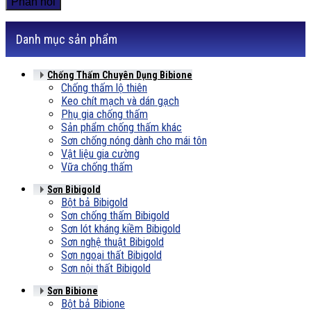
Danh mục sản phẩm
Chống Thấm Chuyên Dụng Bibione
Chống thấm lộ thiên
Keo chít mạch và dán gạch
Phụ gia chống thấm
Sản phẩm chống thấm khác
Sơn chống nóng dành cho mái tôn
Vật liệu gia cường
Vữa chống thấm
Sơn Bibigold
Bột bả Bibigold
Sơn chống thấm Bibigold
Sơn lót kháng kiềm Bibigold
Sơn nghệ thuật Bibigold
Sơn ngoại thất Bibigold
Sơn nội thất Bibigold
Sơn Bibione
Bột bả Bibione