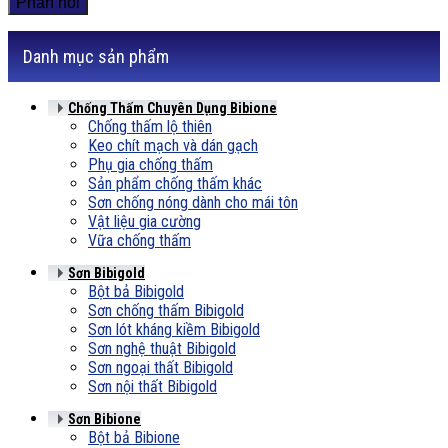
Danh mục sản phẩm
Chống Thấm Chuyên Dụng Bibione
Chống thấm lộ thiên
Keo chít mạch và dán gạch
Phụ gia chống thấm
Sản phẩm chống thấm khác
Sơn chống nóng dành cho mái tôn
Vật liệu gia cường
Vữa chống thấm
Sơn Bibigold
Bột bả Bibigold
Sơn chống thấm Bibigold
Sơn lót kháng kiềm Bibigold
Sơn nghệ thuật Bibigold
Sơn ngoại thất Bibigold
Sơn nội thất Bibigold
Sơn Bibione
Bột bả Bibione