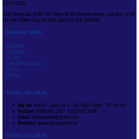
17/11/2022
Chất lượng sản phẩm tốt cùng với tính chuyên nghiệp của dịch vụ đã
tạo nên Thành công và Khác biệt cho Sơn BIBIONE
DANH MỤC MENU
Giới thiệu
Sản phẩm
Tư vấn
Cảm hứng màu sắc
Tin tức
Liên hệ
THÔNG TIN LIÊN HỆ
Địa chỉ
: Km15 - Quốc Lộ 3 - Xã Phúc Thịnh - TP. Hà Nội
Hotline:
0988 843 233 - 0243 652 1666
Email:
bibionepaint@gmail.com
Website:
www.bibionepaint.vn
THÔNG TIN LIÊN HỆ