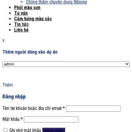
Chống thấm chuyên dụng Bibione
Phối màu sơn
Tư vấn
Cảm hứng màu sắc
Tin tức
Liên hệ
x
Thêm người dùng vào dự án
Thêm
Đăng nhập
Tên tài khoản hoặc địa chỉ email
*
Mật khẩu
*
Ghi nhớ mật khẩu
Đăng nhập