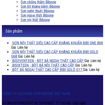
Sơn chống thấm Bibione
Sơn lót kháng kiềm Bibione
Sơn nghệ thuật Bibione
Sơn ngoại thất Bibione
Sơn nội thất Bibione
Sản phẩm
SƠN NỘI THẤT SIÊU CAO CẤP KHÁNG KHUẨN BIBI ONE B68
Giá: Liên hệ
SƠN NỘI THẤT SIÊU CAO CẤP KHÁNG KHUẨN BIBI GOLD
G68
Giá: Liên hệ
BISEVENTEEN - BỘT BẢ NGOẠI THẤT CAO CẤP
Giá: Liên hệ
BISIXTEEN - BỘT BẢ NỘI THẤT CAO CẤP
Giá: Liên hệ
BỘT BẢ NGOẠI THẤT CAO CẤP BIBI GOLD G17
Giá: Liên hệ
CÔNG TY CỔ PHẦN SƠN BIBIONE VIỆT NAM
Số đkkd:0109820547 do Sở KH&ĐT TP Hà Nội cấp ngày