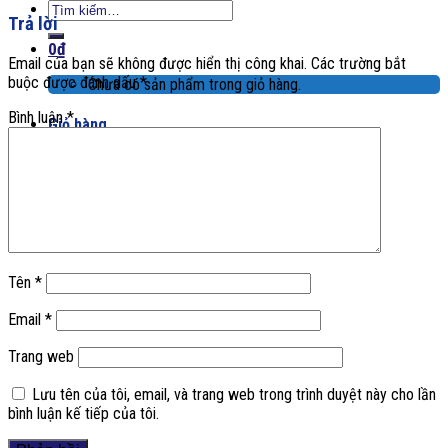
Tìm
Trả lời
kiếm:
0
₫
Email của bạn sẽ không được hiển thị công khai.
Các trường bắt
buộc được đánh dấu
*
Chưa có sản phẩm trong giỏ hàng.
Bình luận
*
Giỏ hàng
Chưa có sản phẩm trong giỏ hàng.
Tên
*
Email
*
Trang web
Lưu tên của tôi, email, và trang web trong trình duyệt này cho lần
bình luận kế tiếp của tôi.