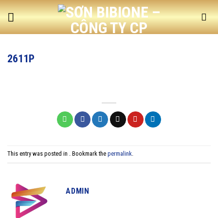
Skip
to
content
2611P
This entry was posted in . Bookmark the
permalink
.
ADMIN