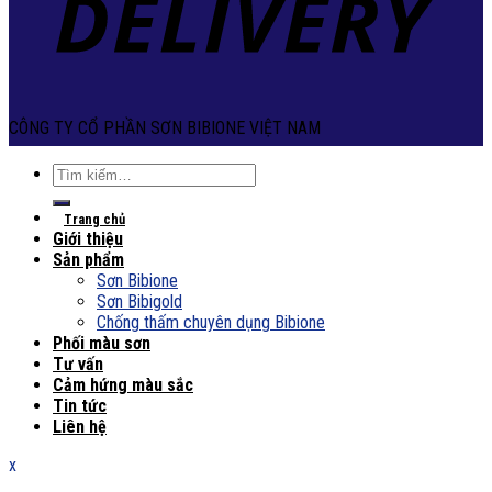
CÔNG TY CỔ PHẦN SƠN BIBIONE VIỆT NAM
Tìm
kiếm:
Trang chủ
Giới thiệu
Sản phẩm
Sơn Bibione
Sơn Bibigold
Chống thấm chuyên dụng Bibione
Phối màu sơn
Tư vấn
Cảm hứng màu sắc
Tin tức
Liên hệ
x