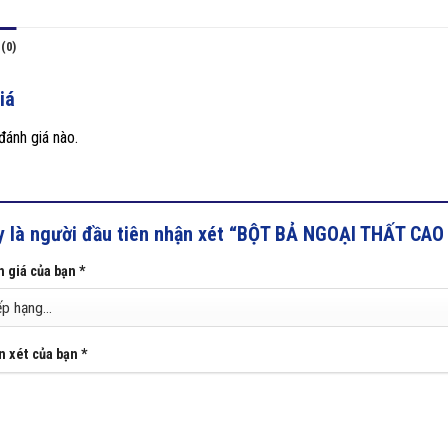
(0)
iá
ánh giá nào.
y là người đầu tiên nhận xét “BỘT BẢ NGOẠI THẤT CA
 giá của bạn
*
n xét của bạn
*