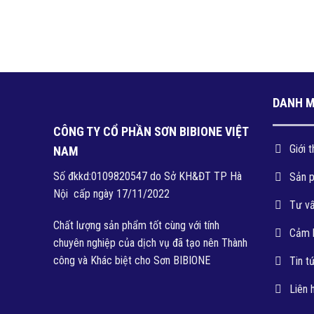
DANH 
CÔNG TY CỔ PHẦN SƠN BIBIONE VIỆT
Giới t
NAM
SƠN LÓ
Số đkkd:0109820547 do Sở KH&ĐT TP Hà
Sản 
THẤT V
Nội cấp ngày 17/11/2022
Tư v
Chất lượng sản phẩm tốt cùng với tính
Cảm 
chuyên nghiệp của dịch vụ đã tạo nên Thành
công và Khác biệt cho Sơn BIBIONE
Tin t
Liên 