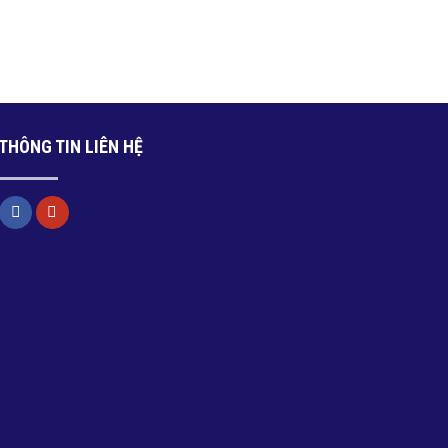
THÔNG TIN LIÊN HỆ
CHỐNG THẤM PHA XI
SƠN MỊN NỘI THẤT BIBI GOLD
 CAO CẤP BIBI GOLD
G4
G11
Giá: Liên hệ
Giá: Liên hệ