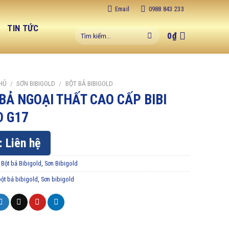
Email
0988 843 233
C
TIN TỨC
Tìm
0
₫
kiếm:
HỦ
/
SƠN BIBIGOLD
/
BỘT BẢ BIBIGOLD
BẢ NGOẠI THẤT CAO CẤP BIBI
D G17
: Liên hệ
:
Bột bả Bibigold
,
Sơn Bibigold
bột bả bibigold
,
Sơn bibigold