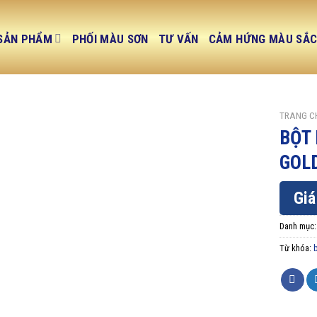
SẢN PHẨM
PHỐI MÀU SƠN
TƯ VẤN
CẢM HỨNG MÀU SẮ
TRANG C
BỘT 
GOL
Giá
Danh mục
Từ khóa: