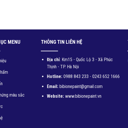
MỤC MENU
THÔNG TIN LIÊN HỆ
Địa chỉ
: Km15 - Quốc Lộ 3 - Xã Phúc
hiệu
Thịnh - TP. Hà Nội
T KHÁNG KIỀM NGOẠI
SƠN LÓT KHÁNG KIỀM NGOẠI
SƠN 
phẩm
À NỘI THẤT BIBI GOLD
THẤT CAO CẤP BIBI GOLD G3
MĂNG
Hotline:
0988 843 233 - 0243 652 1666
G2
ấn
Giá: Liên hệ
Email:
bibionepaint@gmail.com
Giá: Liên hệ
hứng màu sắc
Website:
www.bibionepaint.vn
ức
hệ