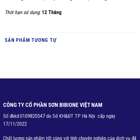
Thời hạn sử dụng
:
12 Tháng
SẢN PHẨM TƯƠNG TỰ
SƠN SIÊU BÓNG NGOẠI THẤT
CAO CẤP BIBI GOLD G9
Giá: Liên hệ
CÔNG TY CỔ PHẦN SƠN BIBIONE VIỆT NAM
Số đkkd:0109820547 do Sở KH&ĐT TP Hà Nội cấp ngày
SƠN MỊN NGOẠI THẤT CAO
17/11/2022
CẤP BIBI GOLD G8
Giá: Liên hệ
Chất lượng sản phẩm tốt cùng với tính chuyên nghiệp của dịch vụ đã