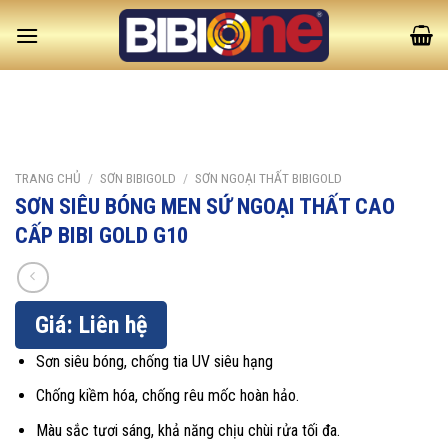
Skip
to
content
TRANG CHỦ
/
SƠN BIBIGOLD
/
SƠN NGOẠI THẤT BIBIGOLD
SƠN SIÊU BÓNG MEN SỨ NGOẠI THẤT CAO
CẤP BIBI GOLD G10
Giá: Liên hệ
Sơn siêu bóng, chống tia UV siêu hạng
Chống kiềm hóa, chống rêu mốc hoàn hảo.
Màu sắc tươi sáng, khả năng chịu chùi rửa tối đa.