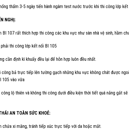
hống thấm 3-5 ngày tiến hành ngâm test nước trước khi thi công lớp kết 
ẾN NGHỊ:
BI 107 rất thích hợp thi công các khu vực như sàn nhà vệ sinh, hầm ch
phải thi công lớp kết nối BI 105
ông cần định kì khuấy đều lại để hỗn hợp luôn đều nhất.
hi công bả trực tiếp lên tường gạch những khu vực không chát được ngo
I 105 vào vữa
 công lộ thiên và không thi công dưới điều kiện thời tiết quá nắng gắt 
 THÁI AN TOÀN SỨC KHOẺ:
chứa xi măng, tránh tiếp xúc trực tiếp với da hoặc mắt.