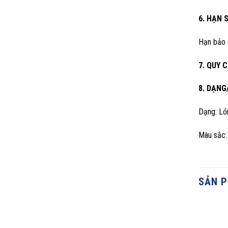
6. HẠN 
Hạn bảo q
7. QUY 
8. DẠNG
Dạng: Lỏ
Màu sắc:
SẢN 
Vữa 