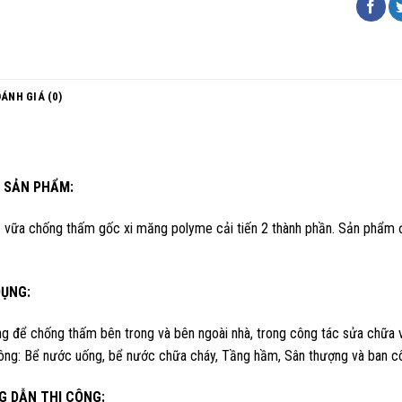
ĐÁNH GIÁ (0)
 SẢN PHẨM:
à vữa chống thấm gốc xi măng polyme cải tiến 2 thành phần. Sản phẩm 
DỤNG:
g để chống thấm bên trong và bên ngoài nhà, trong công tác sửa chữa 
ông: Bể nước uống, bể nước chữa cháy, Tầng hầm, Sân thượng và ban côn
G DẪN THI CÔNG: