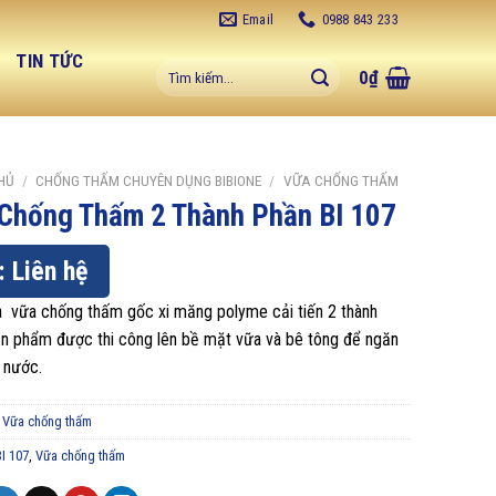
Email
0988 843 233
C
TIN TỨC
Tìm
0
₫
kiếm:
HỦ
/
CHỐNG THẤM CHUYÊN DỤNG BIBIONE
/
VỮA CHỐNG THẤM
Chống Thấm 2 Thành Phần BI 107
: Liên hệ
à vữa chống thấm gốc xi măng polyme cải tiến 2 thành
ản phẩm được thi công lên bề mặt vữa và bê tông để ngăn
 nước.
:
Vữa chống thấm
BI 107
,
Vữa chống thấm