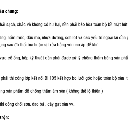
ầu chung:
hải sạch, chắc và không có hư hại, nền phải bão hòa toàn bộ bề mặt hú
ăng, nấm mốc, dầu mỡ, nhựa đường, sơn lót và các yếu tố ngoại lai cần
ng sau đó thổi bụi hoặc sịt rửa bằng vòi cao áp để khô.
vực cổ ống, hộp kỹ thuật cần phải được xử lý chống thấm bằng sản phẩm
phải thi công lớp kết nối BI 105 kết hợp bo lưới góc hoặc toàn bộ sàn 
ụng sản phẩm để chống thấm âm sàn ( không thể lộ thiên )
hi công chổi sơn, dao bả , cây gạt sàn vv…
trộn: