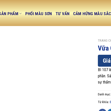
SẢN PHẨM
PHỐI MÀU SƠN
TƯ VẤN
CẢM HỨNG MÀU SẮ
TRANG C
Vữa 
Giá
BI 107 l
phần. S
sự thấm
Danh mục
Từ khóa: