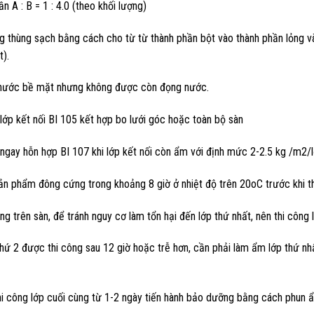
n A : B = 1 : 4.0 (theo khối lượng)
g thùng sạch bằng cách cho từ từ thành phần bột vào thành phần lỏng v
).
nước bề mặt nhưng không được còn đọng nước.
lớp kết nối BI 105 kết hợp bo lưới góc hoặc toàn bộ sàn
ngay hỗn hợp BI 107 khi lớp kết nối còn ẩm với định mức 2-2.5 kg /m2/
n phẩm đông cứng trong khoảng 8 giờ ở nhiệt độ trên 20oC trước khi thi 
ông trên sàn, để tránh nguy cơ làm tổn hại đến lớp thứ nhất, nên thi công
hứ 2 được thi công sau 12 giờ hoặc trễ hơn, cần phải làm ẩm lớp thứ n
hi công lớp cuối cùng từ 1-2 ngày tiến hành bảo dưỡng bằng cách phun 