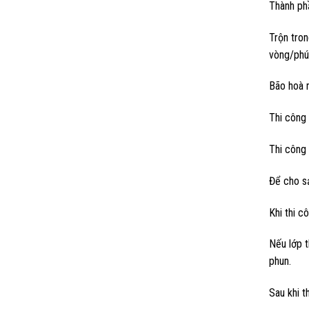
Thành phầ
Trộn tron
vòng/phút
Bão hoà 
Thi công 
Thi công 
Để cho sả
Khi thi c
Nếu lớp t
phun.
Sau khi t