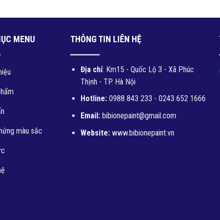
àn Hồi Cao Cấp BI 109
Giá: Liên hệ
MỤC MENU
THÔNG TIN LIÊN HỆ
Địa chỉ
: Km15 - Quốc Lộ 3 - Xã Phúc
hiệu
Thịnh - TP. Hà Nội
Vữa Ngăn Nước Tức Thời BI
phẩm
113
Hotline:
0988 843 233 - 0243 652 1666
ấn
Giá: Liên hệ
Email:
bibionepaint@gmail.com
hứng màu sắc
Website:
www.bibionepaint.vn
ức
hệ