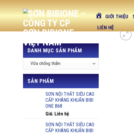
Skip
to
GIỚI THIỆU
content
LIÊN HỆ
DANH MỤC SẢN PHẨM
SẢN PHẨM
SƠN NỘI THẤT SIÊU CAO
CẤP KHÁNG KHUẨN BIBI
ONE B68
Giá: Liên hệ
SƠN NỘI THẤT SIÊU CAO
CẤP KHÁNG KHUẨN BIBI