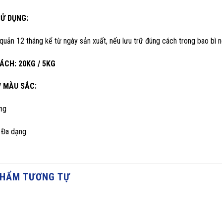
SỬ DỤNG:
uản 12 tháng kể từ ngày sản xuất, nếu lưu trữ đúng cách trong bao bì 
CÁCH: 20KG / 5KG
/ MÀU SẮC:
ng
 Đa dạng
PHẨM TƯƠNG TỰ
Chống Thấm 2 Thành