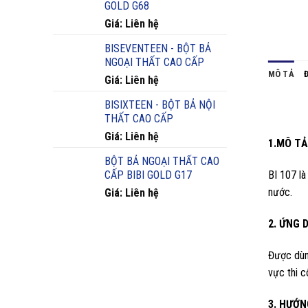
GOLD G68
Giá: Liên hệ
BISEVENTEEN - BỘT BẢ
NGOẠI THẤT CAO CẤP
MÔ TẢ
Giá: Liên hệ
BISIXTEEN - BỘT BẢ NỘI
THẤT CAO CẤP
Giá: Liên hệ
1.MÔ TẢ
BỘT BẢ NGOẠI THẤT CAO
BI 107 l
CẤP BIBI GOLD G17
nước.
Giá: Liên hệ
2. ỨNG 
Được dùn
vực thi c
3. HƯỚN