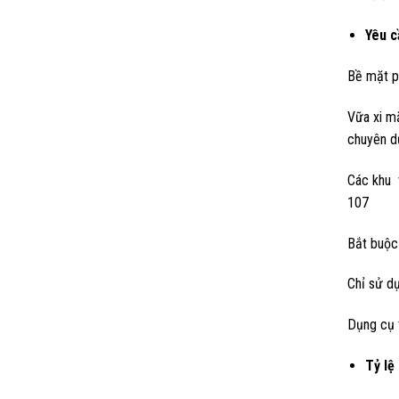
Yêu c
Bề mặt p
Vữa xi m
chuyên dụ
Các khu 
107
Bắt buộc 
Chỉ sử d
Dụng cụ t
Tỷ lệ 