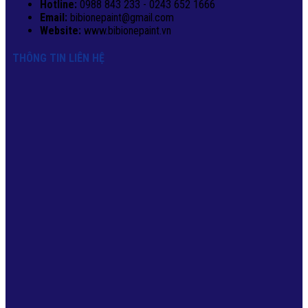
Hotline:
0988 843 233 - 0243 652 1666
Email:
bibionepaint@gmail.com
Website:
www.bibionepaint.vn
THÔNG TIN LIÊN HỆ