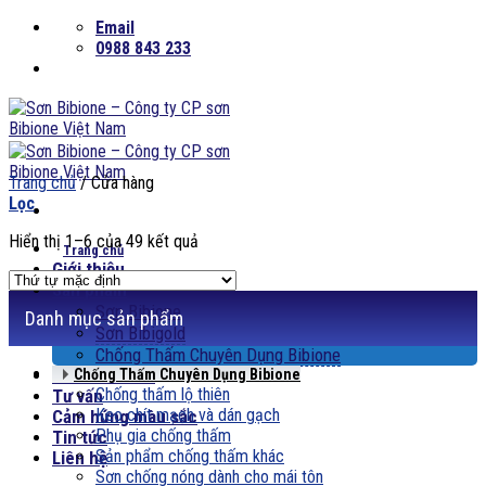
Skip
Email
to
0988 843 233
content
Trang chủ
/
Cửa hàng
Lọc
Hiển thị 1–6 của 49 kết quả
Trang chủ
Giới thiệu
Sản phẩm
Sơn Bibione
Danh mục sản phẩm
Sơn Bibigold
Chống Thấm Chuyên Dụng Bibione
Phối màu sơn
Chống Thấm Chuyên Dụng Bibione
Chống thấm lộ thiên
Tư vấn
Keo chít mạch và dán gạch
Cảm hứng màu sắc
Phụ gia chống thấm
Tin tức
Sản phẩm chống thấm khác
Liên hệ
Sơn chống nóng dành cho mái tôn