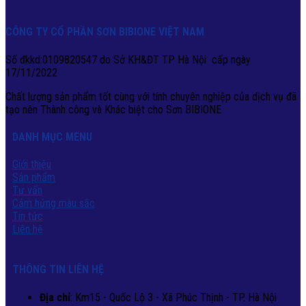
CÔNG TY CỔ PHẦN SƠN BIBIONE VIỆT NAM
Số đkkd:0109820547 do Sở KH&ĐT TP Hà Nội cấp ngày
17/11/2022
Chất lượng sản phẩm tốt cùng với tính chuyên nghiệp của dịch vụ đã
tạo nên Thành công và Khác biệt cho Sơn BIBIONE
DANH MỤC MENU
Giới thiệu
Sản phẩm
Tư vấn
Cảm hứng màu sắc
Tin tức
Liên hệ
THÔNG TIN LIÊN HỆ
Địa chỉ
: Km15 - Quốc Lộ 3 - Xã Phúc Thịnh - TP. Hà Nội