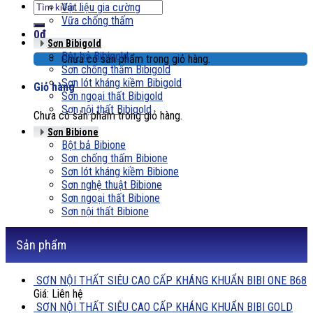
Tìm
Vật liệu gia cường
kiếm:
Vữa chống thấm
0
₫
Sơn Bibigold
Bột bả Bibigold
Chưa có sản phẩm trong giỏ hàng.
Sơn chống thấm Bibigold
Sơn lót kháng kiềm Bibigold
Giỏ hàng
Sơn ngoại thất Bibigold
Sơn nội thất Bibigold
Chưa có sản phẩm trong giỏ hàng.
Sơn Bibione
Bột bả Bibione
Sơn chống thấm Bibione
Sơn lót kháng kiềm Bibione
Sơn nghệ thuật Bibione
Sơn ngoại thất Bibione
Sơn nội thất Bibione
Sản phẩm
SƠN NỘI THẤT SIÊU CAO CẤP KHÁNG KHUẨN BIBI ONE B68
Giá: Liên hệ
SƠN NỘI THẤT SIÊU CAO CẤP KHÁNG KHUẨN BIBI GOLD