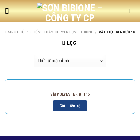
Skip
to
content
TRANG CHỦ
/
CHỐNG THẤM CHUYÊN DỤNG BIBIONE
/
VẬT LIỆU GIA CƯỜNG
LỌC
Vải POLYESTER BI 115
Giá: Liên hệ