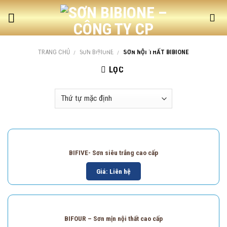
Skip
to
content
TRANG CHỦ
/
SƠN BIBIONE
/
SƠN NỘI THẤT BIBIONE
LỌC
BIFIVE- Sơn siêu trắng cao cấp
Giá: Liên hệ
BIFOUR – Sơn mịn nội thất cao cấp