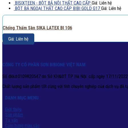
BISIXTEEN - BỘT BẢ NỘI THẤT CAO CẤP
Giá: Liên hệ
BỘT BẢ NGOẠI THẤT CAO CẤP BIBI GOLD G17
Giá: Liên hệ
Chống Thấm Sàn SIKA LATEX BI 106
Giá: Liên hệ
CÔNG TY CỔ PHẦN SƠN BIBIONE VIỆT NAM
Số đkkd:0109820547 do Sở KH&ĐT TP Hà Nội cấp ngày 17/11/2022
Chất lượng sản phẩm tốt cùng với tính chuyên nghiệp của dịch vụ đã 
DANH MỤC MENU
Giới thiệu
Sản phẩm
Tư vấn
Cảm hứng màu sắc