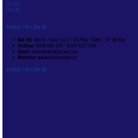
Tin tức
Liên hệ
THÔNG TIN LIÊN HỆ
Địa chỉ
: Km15 - Quốc Lộ 3 - Xã Phúc Thịnh - TP. Hà Nội
Hotline:
0988 843 233 - 0243 652 1666
Email:
bibionepaint@gmail.com
Website:
www.bibionepaint.vn
THÔNG TIN LIÊN HỆ