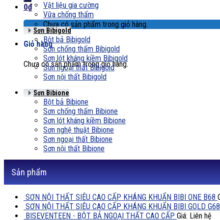
Vật liệu gia cường
0
₫
Vữa chống thấm
Chưa có sản phẩm trong giỏ hàng.
Sơn Bibigold
Bột bả Bibigold
Giỏ hàng
Sơn chống thấm Bibigold
Sơn lót kháng kiềm Bibigold
Chưa có sản phẩm trong giỏ hàng.
Sơn ngoại thất Bibigold
Sơn nội thất Bibigold
Sơn Bibione
Bột bả Bibione
Sơn chống thấm Bibione
Sơn lót kháng kiềm Bibione
Sơn nghệ thuật Bibione
Sơn ngoại thất Bibione
Sơn nội thất Bibione
Sản phẩm
SƠN NỘI THẤT SIÊU CAO CẤP KHÁNG KHUẨN BIBI ONE B68
SƠN NỘI THẤT SIÊU CAO CẤP KHÁNG KHUẨN BIBI GOLD G68
BISEVENTEEN - BỘT BẢ NGOẠI THẤT CAO CẤP
Giá: Liên hệ