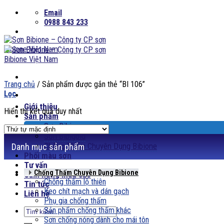
Skip
Email
to
0988 843 233
content
Trang chủ
/
Sản phẩm được gắn thẻ “BI 106”
Lọc
Giới thiệu
Hiển thị kết quả duy nhất
Sản phẩm
Sơn Bibione
Sơn Bibigold
Chống Thấm Chuyên Dụng Bibione
Danh mục sản phẩm
Phối màu sơn
Tư vấn
Chống Thấm Chuyên Dụng Bibione
Cảm hứng màu sắc
Chống thấm lộ thiên
Tin tức
Keo chít mạch và dán gạch
Liên hệ
Phụ gia chống thấm
Sản phẩm chống thấm khác
Tìm
Sơn chống nóng dành cho mái tôn
kiếm: