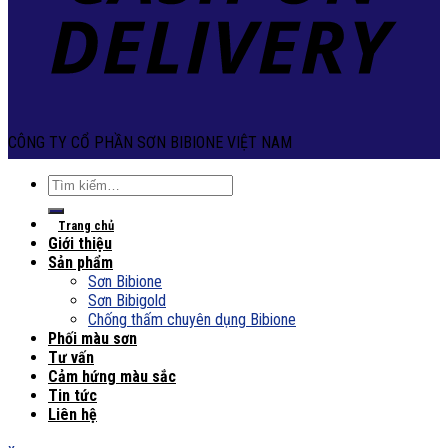
CÔNG TY CỔ PHẦN SƠN BIBIONE VIỆT NAM
Tìm
kiếm:
Trang chủ
Giới thiệu
Sản phẩm
Sơn Bibione
Sơn Bibigold
Chống thấm chuyên dụng Bibione
Phối màu sơn
Tư vấn
Cảm hứng màu sắc
Tin tức
Liên hệ