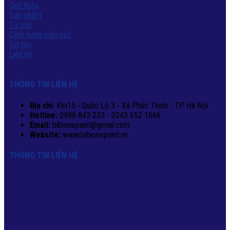
Giới thiệu
Sản phẩm
Tư vấn
Cảm hứng màu sắc
Tin tức
Liên hệ
THÔNG TIN LIÊN HỆ
Địa chỉ
: Km15 - Quốc Lộ 3 - Xã Phúc Thịnh - TP. Hà Nội
Hotline:
0988 843 233 - 0243 652 1666
Email:
bibionepaint@gmail.com
Website:
www.bibionepaint.vn
THÔNG TIN LIÊN HỆ