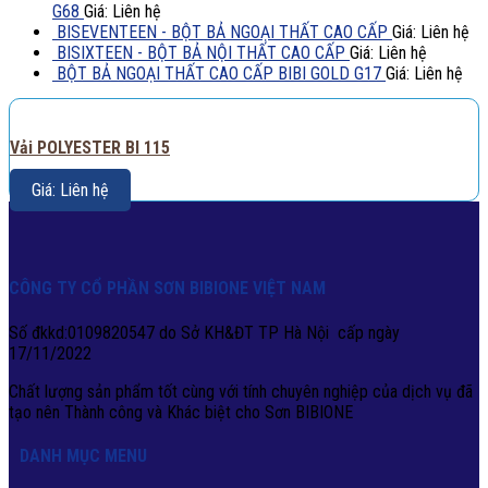
G68
Giá: Liên hệ
BISEVENTEEN - BỘT BẢ NGOẠI THẤT CAO CẤP
Giá: Liên hệ
BISIXTEEN - BỘT BẢ NỘI THẤT CAO CẤP
Giá: Liên hệ
BỘT BẢ NGOẠI THẤT CAO CẤP BIBI GOLD G17
Giá: Liên hệ
Vải POLYESTER BI 115
Giá: Liên hệ
CÔNG TY CỔ PHẦN SƠN BIBIONE VIỆT NAM
Số đkkd:0109820547 do Sở KH&ĐT TP Hà Nội cấp ngày
17/11/2022
Chất lượng sản phẩm tốt cùng với tính chuyên nghiệp của dịch vụ đã
tạo nên Thành công và Khác biệt cho Sơn BIBIONE
DANH MỤC MENU