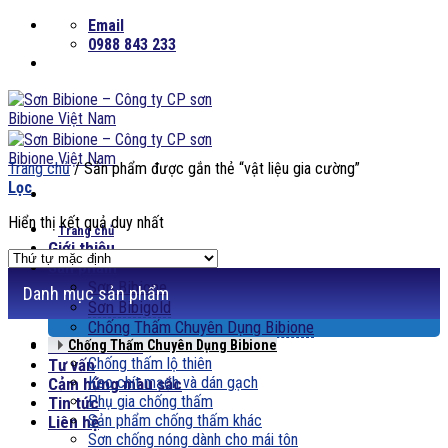
Skip
Email
to
0988 843 233
content
Trang chủ
/
Sản phẩm được gắn thẻ “vật liệu gia cường”
Lọc
Hiển thị kết quả duy nhất
Trang chủ
Giới thiệu
Sản phẩm
Sơn Bibione
Danh mục sản phẩm
Sơn Bibigold
Chống Thấm Chuyên Dụng Bibione
Phối màu sơn
Chống Thấm Chuyên Dụng Bibione
Chống thấm lộ thiên
Tư vấn
Keo chít mạch và dán gạch
Cảm hứng màu sắc
Phụ gia chống thấm
Tin tức
Sản phẩm chống thấm khác
Liên hệ
Sơn chống nóng dành cho mái tôn