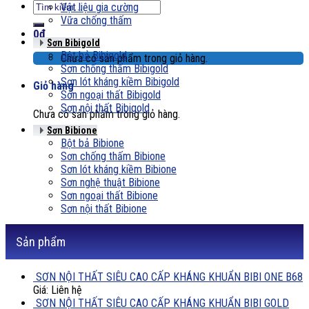
Tìm
Vật liệu gia cường
kiếm:
Vữa chống thấm
0
₫
Sơn Bibigold
Bột bả Bibigold
Chưa có sản phẩm trong giỏ hàng.
Sơn chống thấm Bibigold
Sơn lót kháng kiềm Bibigold
Giỏ hàng
Sơn ngoại thất Bibigold
Sơn nội thất Bibigold
Chưa có sản phẩm trong giỏ hàng.
Sơn Bibione
Bột bả Bibione
Sơn chống thấm Bibione
Sơn lót kháng kiềm Bibione
Sơn nghệ thuật Bibione
Sơn ngoại thất Bibione
Sơn nội thất Bibione
Sản phẩm
SƠN NỘI THẤT SIÊU CAO CẤP KHÁNG KHUẨN BIBI ONE B68
Giá: Liên hệ
SƠN NỘI THẤT SIÊU CAO CẤP KHÁNG KHUẨN BIBI GOLD