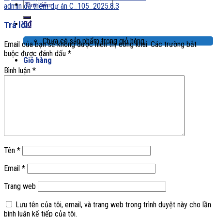
Tìm
admin đã thêm dự án C_105_2025.8.3
kiếm:
0
₫
Trả lời
Chưa có sản phẩm trong giỏ hàng.
Email của bạn sẽ không được hiển thị công khai.
Các trường bắt
buộc được đánh dấu
*
Giỏ hàng
Bình luận
*
Chưa có sản phẩm trong giỏ hàng.
Tên
*
Email
*
Trang web
Lưu tên của tôi, email, và trang web trong trình duyệt này cho lần
bình luận kế tiếp của tôi.