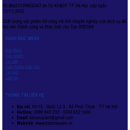
Số đkkd:0109820547 do Sở KH&ĐT TP Hà Nội cấp ngày
17/11/2022
Chất lượng sản phẩm tốt cùng với tính chuyên nghiệp của dịch vụ đã
tạo nên Thành công và Khác biệt cho Sơn BIBIONE
DANH MỤC MENU
Giới thiệu
Sản phẩm
Tư vấn
Cảm hứng màu sắc
Tin tức
Liên hệ
THÔNG TIN LIÊN HỆ
Địa chỉ
: Km15 - Quốc Lộ 3 - Xã Phúc Thịnh - TP. Hà Nội
Hotline:
0988 843 233 - 0243 652 1666
Email:
bibionepaint@gmail.com
Website:
www.bibionepaint.vn