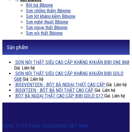
Bột bả Bibione
Sơn chống thấm Bibione
Sơn lót kháng kiềm Bibione
Sơn nghệ thuật Bibione
Sơn ngoại thất Bibione
Sơn nội thất Bibione
Sản phẩm
SƠN NỘI THẤT SIÊU CAO CẤP KHÁNG KHUẨN BIBI ONE B68
Giá: Liên hệ
SƠN NỘI THẤT SIÊU CAO CẤP KHÁNG KHUẨN BIBI GOLD
G68
Giá: Liên hệ
BISEVENTEEN - BỘT BẢ NGOẠI THẤT CAO CẤP
Giá: Liên hệ
BISIXTEEN - BỘT BẢ NỘI THẤT CAO CẤP
Giá: Liên hệ
BỘT BẢ NGOẠI THẤT CAO CẤP BIBI GOLD G17
Giá: Liên hệ
CÔNG TY CỔ PHẦN SƠN BIBIONE VIỆT NAM