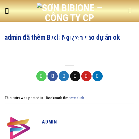
Skip
to
content
admin đã thêm Bach Nguyen vào dự án ok
This entry was posted in . Bookmark the
permalink
.
ADMIN