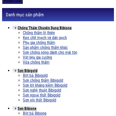
Danh mục sản phẩm
Chống Thấm Chuyên Dụng Bibione
Chống thấm lộ thiên
Keo chít mạch và dán gạch
Phụ gia chống thấm
Sản phẩm chống thấm khác
Sơn chống nóng dành cho mái tôn
Vật liệu gia cường
Vữa chống thấm
Sơn Bibigold
Bột bả Bibigold
Sơn chống thấm Bibigold
Sơn lót kháng kiềm Bibigold
Sơn nghệ thuật Bibigold
Sơn ngoại thất Bibigold
Sơn nội thất Bibigold
Sơn Bibione
Bột bả Bibione