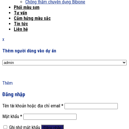
Chống thấm chuyên dụng Bibione
Phối màu sơn
Tư vấn
Cảm hứng màu sắc
Tin tức
Liên hệ
x
Thêm người dùng vào dự án
Thêm
Đăng nhập
Tên tài khoản hoặc địa chỉ email
*
Mật khẩu
*
Ghi nhớ mật khẩu
Đăng nhập