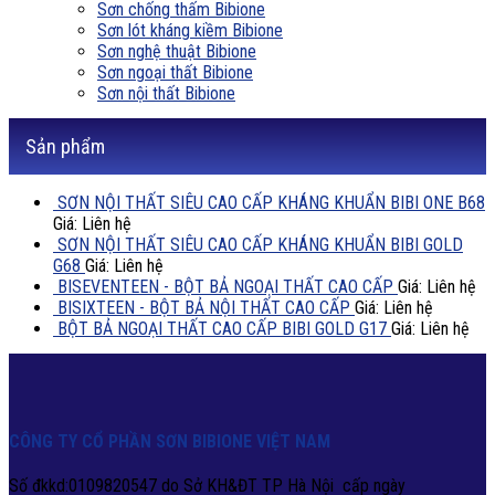
Sơn chống thấm Bibione
Sơn lót kháng kiềm Bibione
Sơn nghệ thuật Bibione
Sơn ngoại thất Bibione
Sơn nội thất Bibione
Sản phẩm
SƠN NỘI THẤT SIÊU CAO CẤP KHÁNG KHUẨN BIBI ONE B68
Giá: Liên hệ
SƠN NỘI THẤT SIÊU CAO CẤP KHÁNG KHUẨN BIBI GOLD
G68
Giá: Liên hệ
BISEVENTEEN - BỘT BẢ NGOẠI THẤT CAO CẤP
Giá: Liên hệ
BISIXTEEN - BỘT BẢ NỘI THẤT CAO CẤP
Giá: Liên hệ
BỘT BẢ NGOẠI THẤT CAO CẤP BIBI GOLD G17
Giá: Liên hệ
CÔNG TY CỔ PHẦN SƠN BIBIONE VIỆT NAM
Số đkkd:0109820547 do Sở KH&ĐT TP Hà Nội cấp ngày