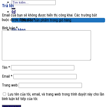
Tìm
Trả lời
kiếm:
0
₫
Email của bạn sẽ không được hiển thị công khai.
Các trường bắt
buộc được đánh dấu
*
Chưa có sản phẩm trong giỏ hàng.
Bình luận
*
Giỏ hàng
Chưa có sản phẩm trong giỏ hàng.
Tên
*
Email
*
Trang web
Lưu tên của tôi, email, và trang web trong trình duyệt này cho lần
bình luận kế tiếp của tôi.