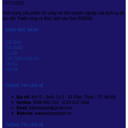
17/11/2022
Chất lượng sản phẩm tốt cùng với tính chuyên nghiệp của dịch vụ đã
tạo nên Thành công và Khác biệt cho Sơn BIBIONE
DANH MỤC MENU
Giới thiệu
Sản phẩm
Tư vấn
Cảm hứng màu sắc
Tin tức
Liên hệ
THÔNG TIN LIÊN HỆ
Địa chỉ
: Km15 - Quốc Lộ 3 - Xã Phúc Thịnh - TP. Hà Nội
Hotline:
0988 843 233 - 0243 652 1666
Email:
bibionepaint@gmail.com
Website:
www.bibionepaint.vn
THÔNG TIN LIÊN HỆ