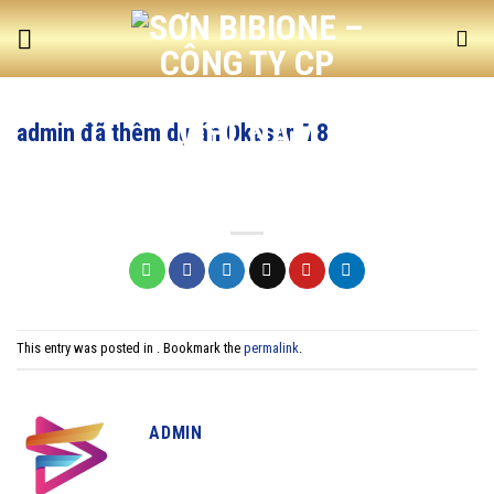
Skip
to
content
admin đã thêm dự án Okasan T8
This entry was posted in . Bookmark the
permalink
.
ADMIN