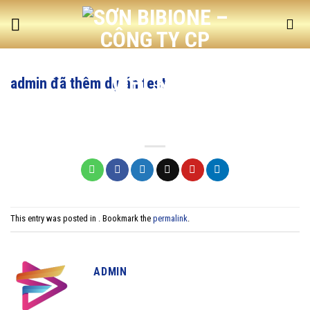
Skip
to
content
admin đã thêm dự án test
This entry was posted in . Bookmark the
permalink
.
ADMIN