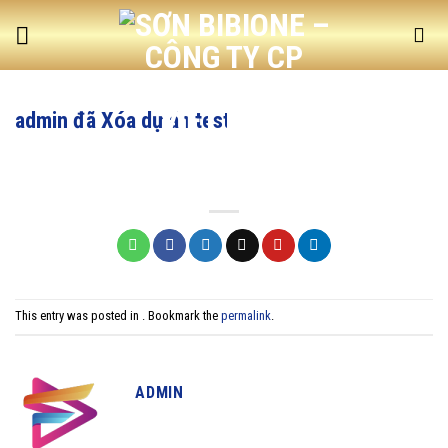
Skip
to
content
admin đã Xóa dự án test
This entry was posted in . Bookmark the
permalink
.
ADMIN