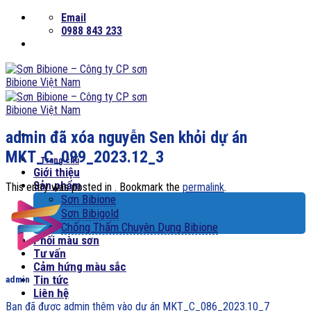
Skip
Email
to
0988 843 233
content
admin đã xóa nguyễn Sen khỏi dự án
MKT_C_099_2023.12_3
Trang chủ
Giới thiệu
Sản phẩm
This entry was posted in . Bookmark the
permalink
.
Sơn Bibione
Sơn Bibigold
Chống Thấm Chuyên Dụng Bibione
Phối màu sơn
Tư vấn
Cảm hứng màu sắc
Tin tức
admin
Liên hệ
Bạn đã được admin thêm vào dự án MKT_C_086_2023.10_7