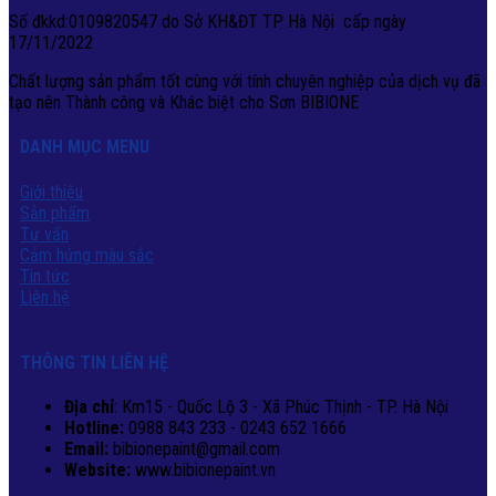
Số đkkd:0109820547 do Sở KH&ĐT TP Hà Nội cấp ngày
17/11/2022
Chất lượng sản phẩm tốt cùng với tính chuyên nghiệp của dịch vụ đã
tạo nên Thành công và Khác biệt cho Sơn BIBIONE
DANH MỤC MENU
Giới thiệu
Sản phẩm
Tư vấn
Cảm hứng màu sắc
Tin tức
Liên hệ
THÔNG TIN LIÊN HỆ
Địa chỉ
: Km15 - Quốc Lộ 3 - Xã Phúc Thịnh - TP. Hà Nội
Hotline:
0988 843 233 - 0243 652 1666
Email:
bibionepaint@gmail.com
Website:
www.bibionepaint.vn