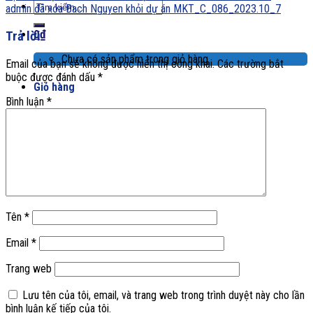
Tìm
admin đã xóa Bach Nguyen khỏi dự án MKT_C_086_2023.10_7
kiếm:
0
₫
Trả lời
Chưa có sản phẩm trong giỏ hàng.
Email của bạn sẽ không được hiển thị công khai.
Các trường bắt
buộc được đánh dấu
*
Giỏ hàng
Bình luận
*
Chưa có sản phẩm trong giỏ hàng.
Tên
*
Email
*
Trang web
Lưu tên của tôi, email, và trang web trong trình duyệt này cho lần
bình luận kế tiếp của tôi.