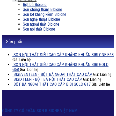
Bột bả Bibione
Sơn chống thấm Bibione
Sơn lót kháng kiềm Bibione
Sơn nghệ thuật Bibione
Sơn ngoại thất Bibione
Sơn nội thất Bibione
Sản phẩm
SƠN NỘI THẤT SIÊU CAO CẤP KHÁNG KHUẨN BIBI ONE B68
Giá: Liên hệ
SƠN NỘI THẤT SIÊU CAO CẤP KHÁNG KHUẨN BIBI GOLD
G68
Giá: Liên hệ
BISEVENTEEN - BỘT BẢ NGOẠI THẤT CAO CẤP
Giá: Liên hệ
BISIXTEEN - BỘT BẢ NỘI THẤT CAO CẤP
Giá: Liên hệ
BỘT BẢ NGOẠI THẤT CAO CẤP BIBI GOLD G17
Giá: Liên hệ
CÔNG TY CỔ PHẦN SƠN BIBIONE VIỆT NAM