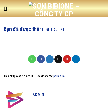
Skip
to
content
Bạn đã được thêm vào dự án
This entry was posted in . Bookmark the
permalink
.
ADMIN