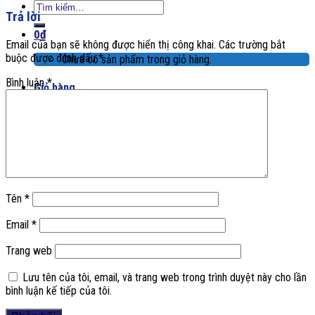
Tìm
Trả lời
kiếm:
0
₫
Email của bạn sẽ không được hiển thị công khai.
Các trường bắt
buộc được đánh dấu
*
Chưa có sản phẩm trong giỏ hàng.
Bình luận
*
Giỏ hàng
Chưa có sản phẩm trong giỏ hàng.
Tên
*
Email
*
Trang web
Lưu tên của tôi, email, và trang web trong trình duyệt này cho lần
bình luận kế tiếp của tôi.