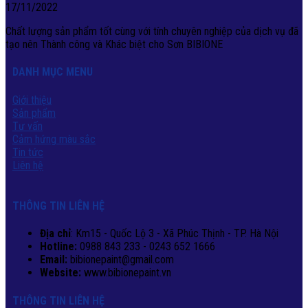
17/11/2022
Chất lượng sản phẩm tốt cùng với tính chuyên nghiệp của dịch vụ đã
tạo nên Thành công và Khác biệt cho Sơn BIBIONE
DANH MỤC MENU
Giới thiệu
Sản phẩm
Tư vấn
Cảm hứng màu sắc
Tin tức
Liên hệ
THÔNG TIN LIÊN HỆ
Địa chỉ
: Km15 - Quốc Lộ 3 - Xã Phúc Thịnh - TP. Hà Nội
Hotline:
0988 843 233 - 0243 652 1666
Email:
bibionepaint@gmail.com
Website:
www.bibionepaint.vn
THÔNG TIN LIÊN HỆ