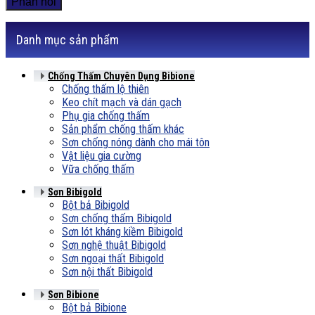
Danh mục sản phẩm
Chống Thấm Chuyên Dụng Bibione
Chống thấm lộ thiên
Keo chít mạch và dán gạch
Phụ gia chống thấm
Sản phẩm chống thấm khác
Sơn chống nóng dành cho mái tôn
Vật liệu gia cường
Vữa chống thấm
Sơn Bibigold
Bột bả Bibigold
Sơn chống thấm Bibigold
Sơn lót kháng kiềm Bibigold
Sơn nghệ thuật Bibigold
Sơn ngoại thất Bibigold
Sơn nội thất Bibigold
Sơn Bibione
Bột bả Bibione