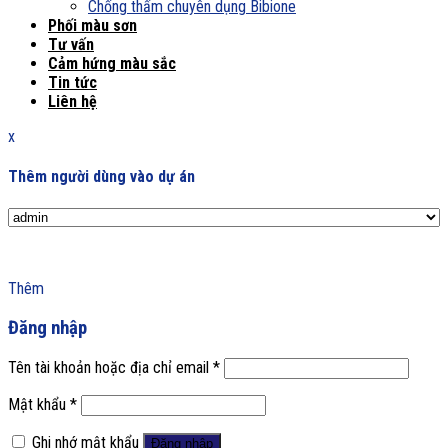
Chống thấm chuyên dụng Bibione
Phối màu sơn
Tư vấn
Cảm hứng màu sắc
Tin tức
Liên hệ
x
Thêm người dùng vào dự án
Thêm
Đăng nhập
Tên tài khoản hoặc địa chỉ email
*
Mật khẩu
*
Ghi nhớ mật khẩu
Đăng nhập