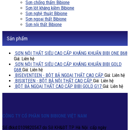
Sơn chống thấm Bibione
Sơn lót kháng kiềm Bibione
Sơn nghệ thuật Bibione
Sơn ngoại thất Bibione
Sơn nội thất Bibione
Sản phẩm
SƠN NỘI THẤT SIÊU CAO CẤP KHÁNG KHUẨN BIBI ONE B68
Giá: Liên hệ
SƠN NỘI THẤT SIÊU CAO CẤP KHÁNG KHUẨN BIBI GOLD
G68
Giá: Liên hệ
BISEVENTEEN - BỘT BẢ NGOẠI THẤT CAO CẤP
Giá: Liên hệ
BISIXTEEN - BỘT BẢ NỘI THẤT CAO CẤP
Giá: Liên hệ
BỘT BẢ NGOẠI THẤT CAO CẤP BIBI GOLD G17
Giá: Liên hệ
CÔNG TY CỔ PHẦN SƠN BIBIONE VIỆT NAM
Số đkkd:0109820547 do Sở KH&ĐT TP Hà Nội cấp ngày