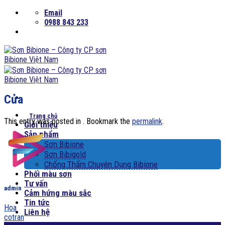
Skip
Email
to
0988 843 233
content
Cửa
Trang chủ
This entry was posted in . Bookmark the
permalink
.
Giới thiệu
Sản phẩm
Sơn Bibione
Sơn Bibigold
Chống Thấm Chuyên Dụng Bibione
Phối màu sơn
Tư vấn
admin
Cảm hứng màu sắc
Tin tức
Hoa
Liên hệ
cotran