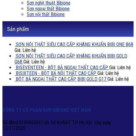
Sơn nghệ thuật Bibione
Sơn ngoại thất Bibione
Sơn nội thất Bibione
Sản phẩm
SƠN NỘI THẤT SIÊU CAO CẤP KHÁNG KHUẨN BIBI ONE B68
Giá: Liên hệ
SƠN NỘI THẤT SIÊU CAO CẤP KHÁNG KHUẨN BIBI GOLD
G68
Giá: Liên hệ
BISEVENTEEN - BỘT BẢ NGOẠI THẤT CAO CẤP
Giá: Liên hệ
BISIXTEEN - BỘT BẢ NỘI THẤT CAO CẤP
Giá: Liên hệ
BỘT BẢ NGOẠI THẤT CAO CẤP BIBI GOLD G17
Giá: Liên hệ
CÔNG TY CỔ PHẦN SƠN BIBIONE VIỆT NAM
Số đkkd:0109820547 do Sở KH&ĐT TP Hà Nội cấp ngày
17/11/2022