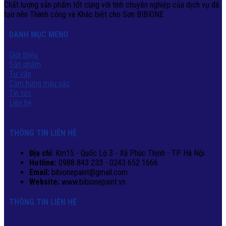
Chất lượng sản phẩm tốt cùng với tính chuyên nghiệp của dịch vụ đã
tạo nên Thành công và Khác biệt cho Sơn BIBIONE
DANH MỤC MENU
Giới thiệu
Sản phẩm
Tư vấn
Cảm hứng màu sắc
Tin tức
Liên hệ
THÔNG TIN LIÊN HỆ
Địa chỉ
: Km15 - Quốc Lộ 3 - Xã Phúc Thịnh - TP. Hà Nội
Hotline:
0988 843 233 - 0243 652 1666
Email:
bibionepaint@gmail.com
Website:
www.bibionepaint.vn
THÔNG TIN LIÊN HỆ