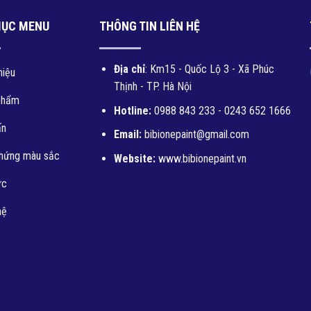
MỤC MENU
THÔNG TIN LIÊN HỆ
Địa chỉ
: Km15 - Quốc Lộ 3 - Xã Phúc
hiệu
Thịnh - TP. Hà Nội
phẩm
Hotline:
0988 843 233 - 0243 652 1666
ấn
Email:
bibionepaint@gmail.com
hứng màu sắc
Website:
www.bibionepaint.vn
ức
hệ