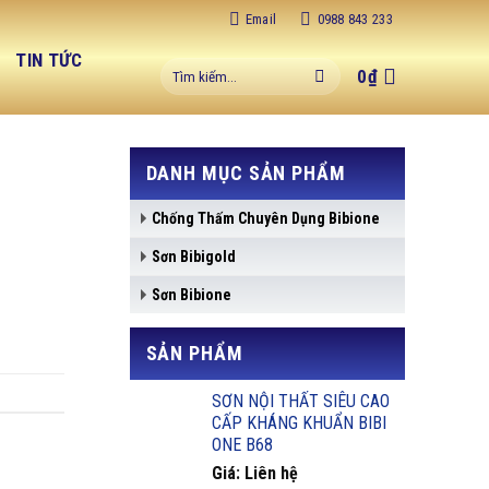
Email
0988 843 233
C
TIN TỨC
Tìm
0
₫
kiếm:
DANH MỤC SẢN PHẨM
Chống Thấm Chuyên Dụng Bibione
Sơn Bibigold
Sơn Bibione
SẢN PHẨM
SƠN NỘI THẤT SIÊU CAO
CẤP KHÁNG KHUẨN BIBI
ONE B68
Giá: Liên hệ