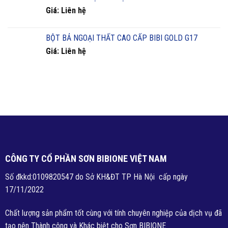
Giá: Liên hệ
BỘT BẢ NGOẠI THẤT CAO CẤP BIBI GOLD G17
Giá: Liên hệ
CÔNG TY CỔ PHẦN SƠN BIBIONE VIỆT NAM
Số đkkd:0109820547 do Sở KH&ĐT TP Hà Nội cấp ngày
17/11/2022
Chất lượng sản phẩm tốt cùng với tính chuyên nghiệp của dịch vụ đã
tạo nên Thành công và Khác biệt cho Sơn BIBIONE