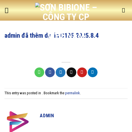
Skip
to
content
admin đã thêm dự án C105.2025.8.4
This entry was posted in . Bookmark the
permalink
.
ADMIN