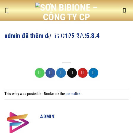
Skip
to
content
admin đã thêm dự án C105.2025.8.4
This entry was posted in . Bookmark the
permalink
.
ADMIN