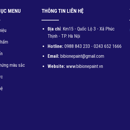
MỤC MENU
THÔNG TIN LIÊN HỆ
Địa chỉ
: Km15 - Quốc Lộ 3 - Xã Phúc
hiệu
Thịnh - TP. Hà Nội
phẩm
Hotline:
0988 843 233 - 0243 652 1666
ấn
Email:
bibionepaint@gmail.com
hứng màu sắc
Website:
www.bibionepaint.vn
ức
hệ