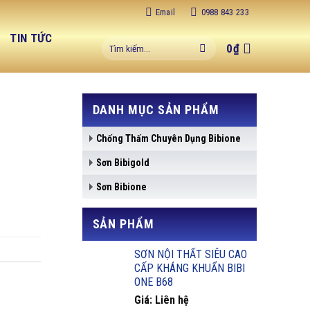
Email
0988 843 233
C
TIN TỨC
Tìm
0
₫
kiếm:
DANH MỤC SẢN PHẨM
Chống Thấm Chuyên Dụng Bibione
Sơn Bibigold
Sơn Bibione
SẢN PHẨM
SƠN NỘI THẤT SIÊU CAO
CẤP KHÁNG KHUẨN BIBI
ONE B68
Giá: Liên hệ