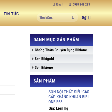
Email
0988 843 233
C
TIN TỨC
Tìm
0
₫
kiếm:
DANH MỤC SẢN PHẨM
Chống Thấm Chuyên Dụng Bibione
Sơn Bibigold
Sơn Bibione
SẢN PHẨM
SƠN NỘI THẤT SIÊU CAO
CẤP KHÁNG KHUẨN BIBI
ONE B68
Giá: Liên hệ