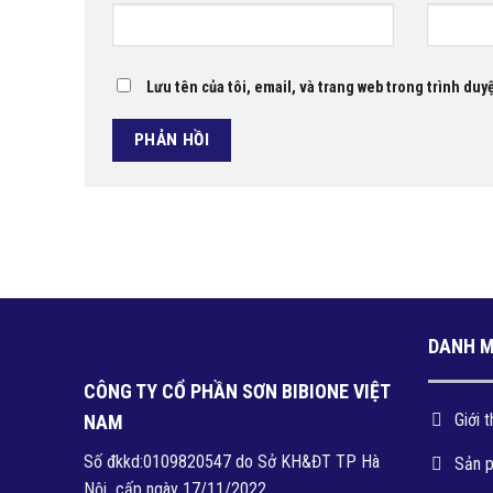
Lưu tên của tôi, email, và trang web trong trình duyệ
DANH 
CÔNG TY CỔ PHẦN SƠN BIBIONE VIỆT
Giới t
NAM
Số đkkd:0109820547 do Sở KH&ĐT TP Hà
Sản 
Nội cấp ngày 17/11/2022