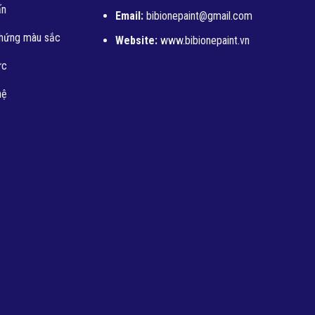
ấn
Email:
bibionepaint@gmail.com
hứng màu sắc
Website:
www.bibionepaint.vn
ức
hệ