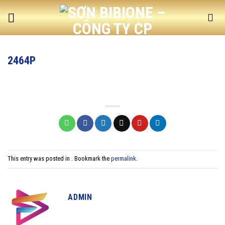
Skip
to
content
2464P
This entry was posted in . Bookmark the
permalink
.
ADMIN