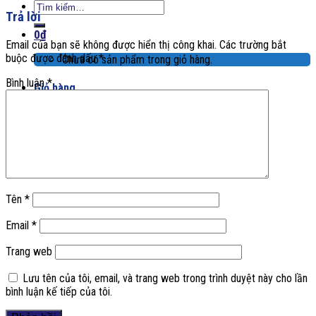
Tìm
Trả lời
kiếm:
0
₫
Email của bạn sẽ không được hiển thị công khai.
Các trường bắt
buộc được đánh dấu
*
Chưa có sản phẩm trong giỏ hàng.
Bình luận
*
Giỏ hàng
Chưa có sản phẩm trong giỏ hàng.
Tên
*
Email
*
Trang web
Lưu tên của tôi, email, và trang web trong trình duyệt này cho lần
bình luận kế tiếp của tôi.