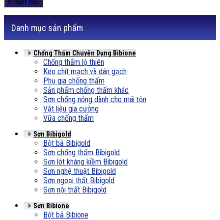
Danh mục sản phẩm
Chống Thấm Chuyên Dụng Bibione
Chống thấm lộ thiên
Keo chít mạch và dán gạch
Phụ gia chống thấm
Sản phẩm chống thấm khác
Sơn chống nóng dành cho mái tôn
Vật liệu gia cường
Vữa chống thấm
Sơn Bibigold
Bột bả Bibigold
Sơn chống thấm Bibigold
Sơn lót kháng kiềm Bibigold
Sơn nghệ thuật Bibigold
Sơn ngoại thất Bibigold
Sơn nội thất Bibigold
Sơn Bibione
Bột bả Bibione