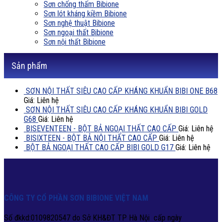
Sơn chống thấm Bibione
Sơn lót kháng kiềm Bibione
Sơn nghệ thuật Bibione
Sơn ngoại thất Bibione
Sơn nội thất Bibione
Sản phẩm
SƠN NỘI THẤT SIÊU CAO CẤP KHÁNG KHUẨN BIBI ONE B68
Giá: Liên hệ
SƠN NỘI THẤT SIÊU CAO CẤP KHÁNG KHUẨN BIBI GOLD
G68
Giá: Liên hệ
BISEVENTEEN - BỘT BẢ NGOẠI THẤT CAO CẤP
Giá: Liên hệ
BISIXTEEN - BỘT BẢ NỘI THẤT CAO CẤP
Giá: Liên hệ
BỘT BẢ NGOẠI THẤT CAO CẤP BIBI GOLD G17
Giá: Liên hệ
CÔNG TY CỔ PHẦN SƠN BIBIONE VIỆT NAM
Số đkkd:0109820547 do Sở KH&ĐT TP Hà Nội cấp ngày