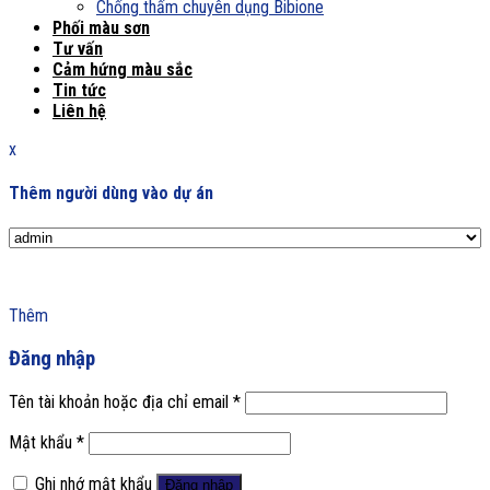
Chống thấm chuyên dụng Bibione
Phối màu sơn
Tư vấn
Cảm hứng màu sắc
Tin tức
Liên hệ
x
Thêm người dùng vào dự án
Thêm
Đăng nhập
Tên tài khoản hoặc địa chỉ email
*
Mật khẩu
*
Ghi nhớ mật khẩu
Đăng nhập