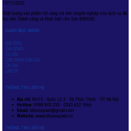
17/11/2022
Chất lượng sản phẩm tốt cùng với tính chuyên nghiệp của dịch vụ đã
tạo nên Thành công và Khác biệt cho Sơn BIBIONE
DANH MỤC MENU
Giới thiệu
Sản phẩm
Tư vấn
Cảm hứng màu sắc
Tin tức
Liên hệ
THÔNG TIN LIÊN HỆ
Địa chỉ
: Km15 - Quốc Lộ 3 - Xã Phúc Thịnh - TP. Hà Nội
Hotline:
0988 843 233 - 0243 652 1666
Email:
bibionepaint@gmail.com
Website:
www.bibionepaint.vn
THÔNG TIN LIÊN HỆ