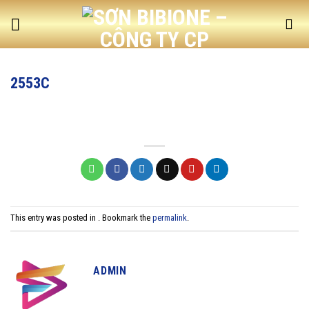
Skip
to
content
2553C
This entry was posted in . Bookmark the
permalink
.
ADMIN