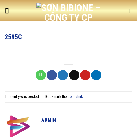
Skip
to
content
2595C
This entry was posted in . Bookmark the
permalink
.
ADMIN